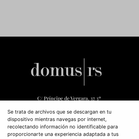
C/ Príncipe de Vergara, 37 3º
28001 Madrid, España
Se trata de archivos que se descargan en tu
dispositivo mientras navegas por internet,
recolectando información no identificable para
+34 601 519 653
proporcionarte una experiencia adaptada a tus
infoweb@domusrs.com