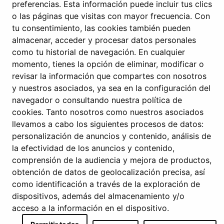
preferencias. Esta información puede incluir tus clics
o las páginas que visitas con mayor frecuencia. Con
Av. Colégio Militar nº37F, 4º – Torre Oriente
tu consentimiento, las cookies también pueden
almacenar, acceder y procesar datos personales
1500-180 Lisboa, Portugal
como tu historial de navegación. En cualquier
momento, tienes la opción de eliminar, modificar o
+351 912 420 164
revisar la información que compartes con nosotros
y nuestros asociados, ya sea en la configuración del
geral@domusrs.com
navegador o consultando nuestra política de
cookies. Tanto nosotros como nuestros asociados
llevamos a cabo los siguientes procesos de datos:
personalización de anuncios y contenido, análisis de
la efectividad de los anuncios y contenido,
comprensión de la audiencia y mejora de productos,
obtención de datos de geolocalización precisa, así
como identificación a través de la exploración de
dispositivos, además del almacenamiento y/o
acceso a la información en el dispositivo.
© 2024 Domusrs – Todos los derechos reservados