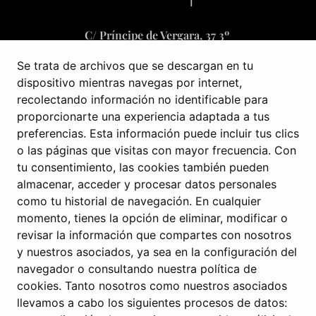
C/ Príncipe de Vergara, 37 3º
28001 Madrid, España
Se trata de archivos que se descargan en tu
dispositivo mientras navegas por internet,
recolectando información no identificable para
+34 601 519 653
proporcionarte una experiencia adaptada a tus
infoweb@domusrs.com
preferencias. Esta información puede incluir tus clics
o las páginas que visitas con mayor frecuencia. Con
Av. Colégio Militar nº37F, 4º – Torre Oriente
tu consentimiento, las cookies también pueden
almacenar, acceder y procesar datos personales
1500-180 Lisboa, Portugal
como tu historial de navegación. En cualquier
momento, tienes la opción de eliminar, modificar o
+351 912 420 164
revisar la información que compartes con nosotros
y nuestros asociados, ya sea en la configuración del
geral@domusrs.com
navegador o consultando nuestra política de
cookies. Tanto nosotros como nuestros asociados
llevamos a cabo los siguientes procesos de datos: