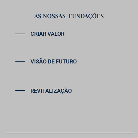
AS NOSSAS FUNDAÇÕES
CRIAR VALOR
Oferecemos propostas de serviços inovadoras
destinadas a melhorar constantemente o serviço
prestado aos nossos clientes.
VISÃO DE FUTURO
Confiança e foco no futuro. Continuamos a reforçar as
nossas equipas e a adaptar-nos às exigências dos
clientes.
REVITALIZAÇÃO
Dos territórios onde operamos.