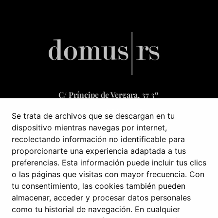
C/ Príncipe de Vergara, 37 3º
28001 Madrid, España
Se trata de archivos que se descargan en tu
dispositivo mientras navegas por internet,
recolectando información no identificable para
+34 601 519 653
proporcionarte una experiencia adaptada a tus
infoweb@domusrs.com
preferencias. Esta información puede incluir tus clics
o las páginas que visitas con mayor frecuencia. Con
Av. Colégio Militar nº37F, 4º – Torre Oriente
tu consentimiento, las cookies también pueden
almacenar, acceder y procesar datos personales
1500-180 Lisboa, Portugal
como tu historial de navegación. En cualquier