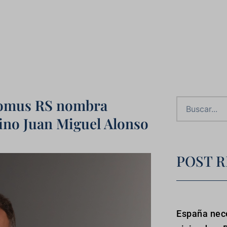
 Domus RS nombra
tino Juan Miguel Alonso
POST R
España nece