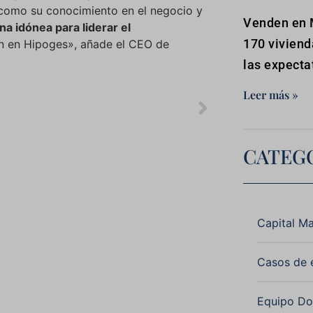
í como su conocimiento en el negocio y
Venden en 
a idónea para liderar el
170 viviend
n en Hipoges», añade el CEO de
las expecta
Leer más »
CATEG
Categorías
Capital Ma
Casos de 
Equipo D