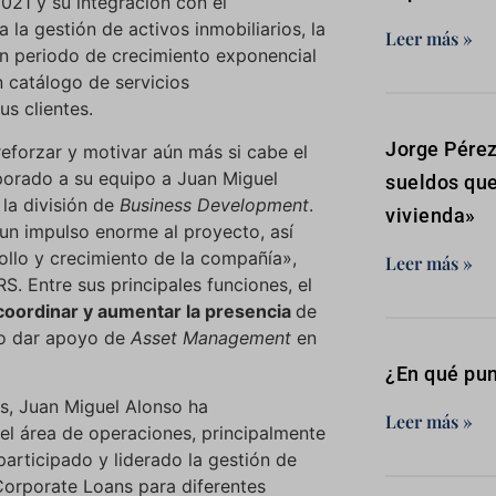
021 y su integración con el
la gestión de activos inmobiliarios, la
Leer más »
n periodo de crecimiento exponencial
n catálogo de servicios
s clientes.
Jorge Pérez
reforzar y motivar aún más si cabe el
porado a su equipo a Juan Miguel
sueldos que
 la división de
Business Development
.
vivienda»
un impulso enorme al proyecto, así
ollo y crecimiento de la compañía»,
Leer más »
. Entre sus principales funciones, el
coordinar y aumentar la presencia
de
mo dar apoyo de
Asset Management
en
¿En qué pun
s, Juan Miguel Alonso ha
Leer más »
l área de operaciones, principalmente
participado y liderado la gestión de
Corporate Loans para diferentes