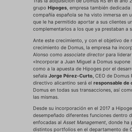
Tras la adquisición de Domus RS en el año 2
grupo
Hipoges
, empresa también dedicada a 
compañía española se ha visto inmersa en u
que le ha permitido aportar a sus clientes u
complementarios a los que ya prestaban a su
Ante este crecimiento, y con el objetivo de 
crecimiento de Domus, la empresa ha incor
Alonso como
associate director
para liderar
«Incorporar a Juan Miguel a Domus supone 
como a la apuesta de Hipoges por el desarr
señala
Jorge Pérez-Curto,
CEO de Domus RS
directivo alicantino será el
responsable de 
Domus en todas sus transacciones, así co
las mismas.
Desde su incorporación en el 2017 a Hipoge
desempeñado diferentes funciones dentro de
enfocadas al
Asset Management
, donde ha 
distintos portfolios en el departamento de 