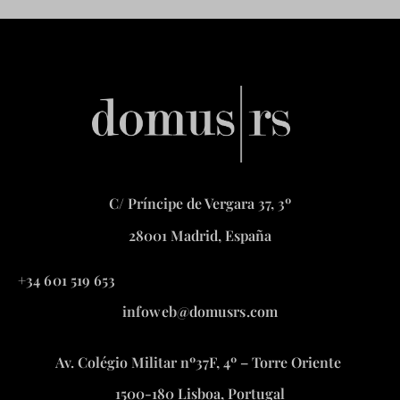
C/ Príncipe de Vergara 37, 3º
28001 Madrid, España
+34 601 519 653
infoweb@domusrs.com
Av. Colégio Militar nº37F, 4º – Torre Oriente
1500-180 Lisboa, Portugal