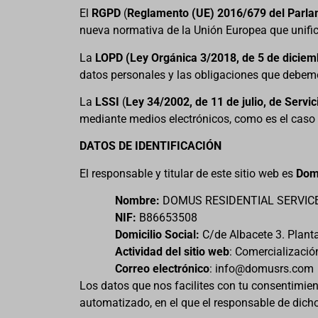
El
RGPD
(
Reglamento (UE) 2016/679 del Parlame
nueva normativa de la Unión Europea que unifica
La
LOPD
(
Ley Orgánica 3/2018, de 5 de diciem
datos personales y las obligaciones que debemo
La
LSSI
(
Ley 34/2002, de 11 de julio, de Servi
mediante medios electrónicos, como es el caso 
DATOS DE IDENTIFICACIÓN
El responsable y titular de este sitio web es
Dom
Nombre:
DOMUS RESIDENTIAL SERVICES
NIF:
B86653508
Domicilio Social:
C/de Albacete 3. Plan
Actividad del sitio web
: Comercializació
Correo electrónico
: info@domusrs.com
Los datos que nos facilites con tu consentimien
automatizado, en el que el responsable de dicho