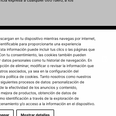
cia expresa a cualquier otro fuero, a los
scargan en tu dispositivo mientras navegas por internet,
entificable para proporcionarte una experiencia
37F, 4º
sta información puede incluir tus clics o las páginas que
+351 912 420 164
 Con tu consentimiento, las cookies también pueden
 datos personales como tu historial de navegación. En
geral@domusrs.com
ugal
pción de eliminar, modificar o revisar la información que
tros asociados, ya sea en la configuración del
ra política de cookies. Tanto nosotros como nuestros
 siguientes procesos de datos: personalización de
 de la efectividad de los anuncios y contenido,
 mejora de productos, obtención de datos de
© 2024 Domusrs – Todos los derechos reservados
omo identificación a través de la exploración de
enamiento y/o acceso a la información en el dispositivo.
negar
Mostrar detalles