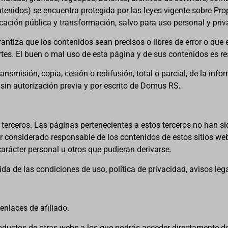
tenidos) se encuentra protegida por las leyes vigente sobre Prop
cación pública y transformación, salvo para uso personal y priv
antiza que los contenidos sean precisos o libres de error o que 
artes. El buen o mal uso de esta página y de sus contenidos es r
nsmisión, copia, cesión o redifusión, total o parcial, de la inf
o, sin autorización previa y por escrito de Domus RS
.
de terceros. Las páginas pertenecientes a estos terceros no han s
 considerado responsable de los contenidos de estos sitios web
carácter personal u otros que pudieran derivarse.
da de las condiciones de uso, política de privacidad, avisos lega
 enlaces de afiliado.
oductos de otras webs a los que podrás acceder directamente des