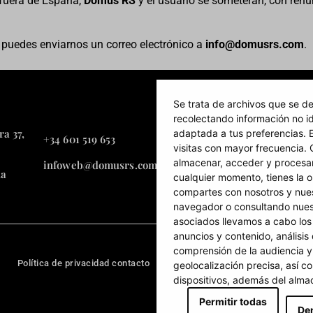
 fuera de España,
Domus RS
y el usuario se someterán, con renun
, puedes enviarnos un correo electrónico a
info@domusrs.com
.
Se trata de archivos que se de
recolectando información no id
ra 37,
Av. Colégio Militar nº
adaptada a tus preferencias. E
+34 601 519 653
– Torre Oriente
visitas con mayor frecuencia.
almacenar, acceder y procesar
infoweb@domusrs.com
ña
1500-180 Lisboa, Port
cualquier momento, tienes la o
compartes con nosotros y nues
navegador o consultando nuest
asociados llevamos a cabo los
anuncios y contenido, análisis
comprensión de la audiencia y
Política de privacidad contacto
Condiciones de uso
geolocalización precisa, así c
dispositivos, además del almac
Permitir todas
De