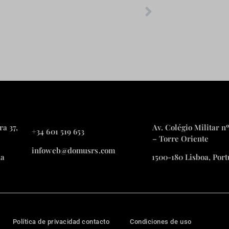
ra 37,
Av. Colégio Militar nº
+34 601 519 653
– Torre Oriente
infoweb@domusrs.com
ña
1500-180 Lisboa, Port
Política de privacidad contacto
Condiciones de uso