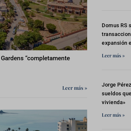
Domus RS s
transaccion
expansión e
Leer más »
us Gardens “completamente
Jorge Pérez
Leer más »
sueldos que
vivienda»
Leer más »