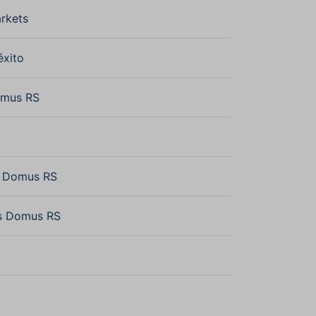
rkets
éxito
omus RS
n Domus RS
s Domus RS