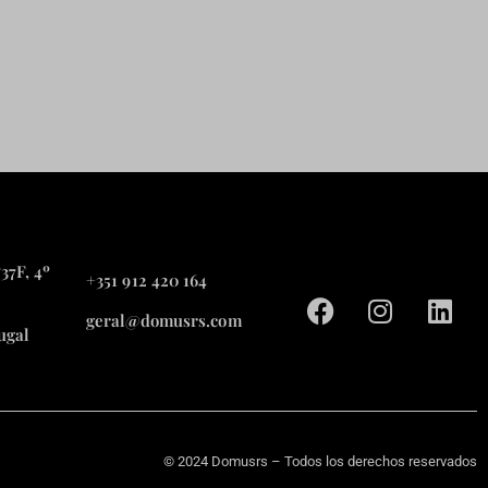
37F, 4º
+351 912 420 164
geral@domusrs.com
ugal
© 2024 Domusrs – Todos los derechos reservados