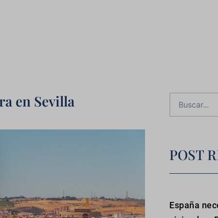
a en Sevilla
POST R
España nece