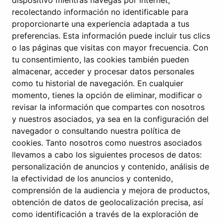
dispositivo mientras navegas por internet,
recolectando información no identificable para
+34 601 519 653
proporcionarte una experiencia adaptada a tus
infoweb@domusrs.com
preferencias. Esta información puede incluir tus clics
o las páginas que visitas con mayor frecuencia. Con
tu consentimiento, las cookies también pueden
Av. Colégio Militar nº37F, 4º – Torre Oriente
almacenar, acceder y procesar datos personales
1500-180 Lisboa, Portugal
como tu historial de navegación. En cualquier
momento, tienes la opción de eliminar, modificar o
+351 912 420 164
revisar la información que compartes con nosotros
y nuestros asociados, ya sea en la configuración del
geral@domusrs.com
navegador o consultando nuestra política de
cookies. Tanto nosotros como nuestros asociados
llevamos a cabo los siguientes procesos de datos:
personalización de anuncios y contenido, análisis de
la efectividad de los anuncios y contenido,
comprensión de la audiencia y mejora de productos,
obtención de datos de geolocalización precisa, así
como identificación a través de la exploración de