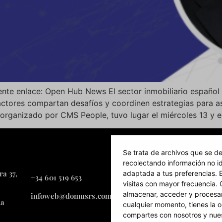
ente enlace: Open Hub News El sector inmobiliario español 
ctores compartan desafíos y coordinen estrategias para aseg
 organizado por CMS People, tuvo lugar el miércoles 13 y e
Se trata de archivos que se de
recolectando información no id
ra 37,
Av. Colégio Militar nº
adaptada a tus preferencias. E
+34 601 519 653
– Torre Oriente
visitas con mayor frecuencia.
almacenar, acceder y procesar
infoweb@domusrs.com
ña
1500-180 Lisboa, Port
cualquier momento, tienes la o
compartes con nosotros y nues