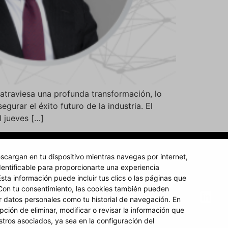
atraviesa una profunda transformación, lo
urar el éxito futuro de la industria. El
l jueves […]
scargan en tu dispositivo mientras navegas por internet,
entificable para proporcionarte una experiencia
37F, 4º
sta información puede incluir tus clics o las páginas que
+351 912 420 164
 Con tu consentimiento, las cookies también pueden
 datos personales como tu historial de navegación. En
geral@domusrs.com
ugal
pción de eliminar, modificar o revisar la información que
tros asociados, ya sea en la configuración del