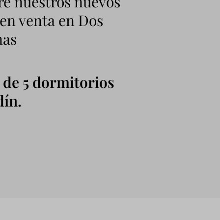
e nuestros nuevos
 en venta en Dos
as
 de 5 dormitorios
dín.