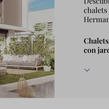
Descubr
chalets
Herman
Chalets
con jar