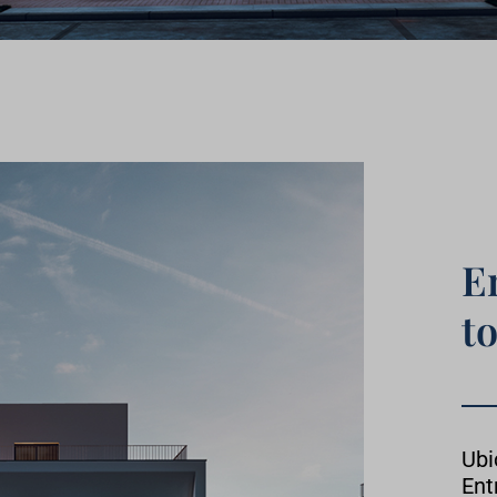
E
to
Ubi
Ent