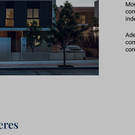
Mon
com
ind
Ade
com
con
eres