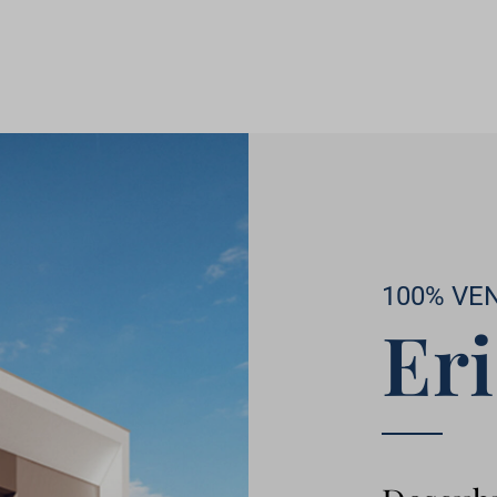
100% VE
Eri