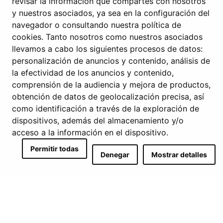
revisar la información que compartes con nosotros
Av. Colégio Militar nº37F, 4º – Torre Oriente
y nuestros asociados, ya sea en la configuración del
navegador o consultando nuestra política de
1500-180 Lisboa, Portugal
cookies. Tanto nosotros como nuestros asociados
llevamos a cabo los siguientes procesos de datos:
+351 912 420 164
personalización de anuncios y contenido, análisis de
geral@domusrs.com
la efectividad de los anuncios y contenido,
comprensión de la audiencia y mejora de productos,
obtención de datos de geolocalización precisa, así
como identificación a través de la exploración de
dispositivos, además del almacenamiento y/o
acceso a la información en el dispositivo.
Permitir todas
Denegar
Mostrar detalles
© 2024 Domusrs – Todos los derechos reservados