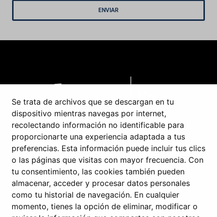
ENVIAR
Se trata de archivos que se descargan en tu
dispositivo mientras navegas por internet,
recolectando información no identificable para
proporcionarte una experiencia adaptada a tus
C/ Príncipe de Vergara 37, 3º
preferencias. Esta información puede incluir tus clics
28001 Madrid, España
o las páginas que visitas con mayor frecuencia. Con
tu consentimiento, las cookies también pueden
+34 601 519 653
almacenar, acceder y procesar datos personales
como tu historial de navegación. En cualquier
infoweb@domusrs.com
momento, tienes la opción de eliminar, modificar o